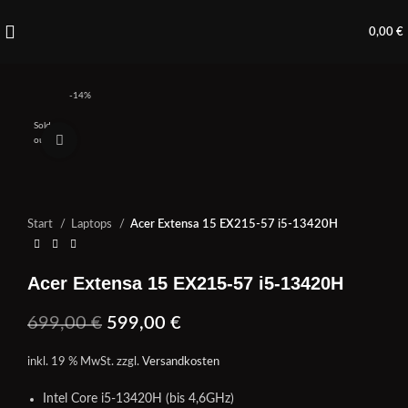
0,00
€
-14%
Sold
Click to enlarge
out
Start
Laptops
Acer Extensa 15 EX215-57 i5-13420H
Acer Extensa 15 EX215-57 i5-13420H
699,00
€
599,00
€
inkl. 19 % MwSt.
zzgl.
Versandkosten
Intel Core i5-13420H (bis 4,6GHz)