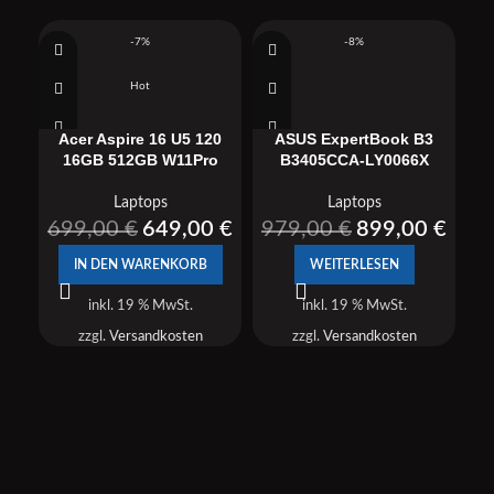
-7%
-8%
Sold
So
Hot
out
o
Acer Aspire 16 U5 120
ASUS ExpertBook B3
16GB 512GB W11Pro
B3405CCA-LY0066X
Laptops
Laptops
699,00
€
649,00
€
979,00
€
899,00
€
IN DEN WARENKORB
WEITERLESEN
inkl. 19 % MwSt.
inkl. 19 % MwSt.
AS
zzgl.
Versandkosten
zzgl.
Versandkosten
B34
9