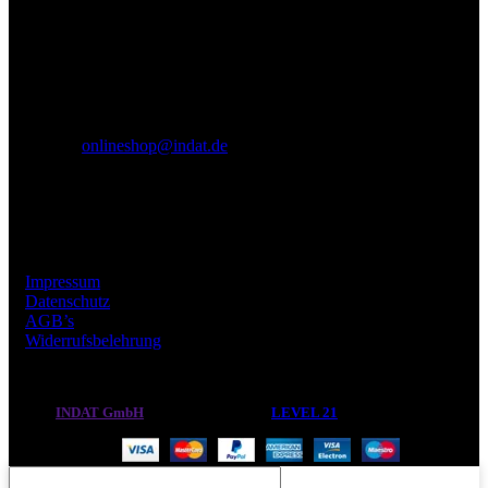
Öffnungszeiten
Mo-Fr: 09:00-17:00 Uhr
sowie nach Vereinbarung
Tel.: 030 / 893 33 93
E-Mail:
onlineshop@indat.de
Links
Impressum
Datenschutz
AGB’s
Widerrufsbelehrung
INDAT GmbH
2022 CREATED BY
LEVEL 21
- WEB ESSENTIALS.