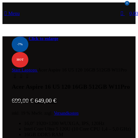
0
Menu
0,0
Click to enlarge
-7%
HOT
Start
Laptops
Acer Aspire 16 U5 120 16GB 512GB W11Pro
Acer Aspire 16 U5 120 16GB 512GB W11Pro
699,00
€
649,00
€
inkl. 19 % MwSt.
zzgl.
Versandkosten
16,0″ 1920×1200 WUXGA, IPS, 120Hz
Intel Core Ultra 5 120U (10 Core CPU 1,4 – 5,0 GHz)
16GB DDR5 RAM