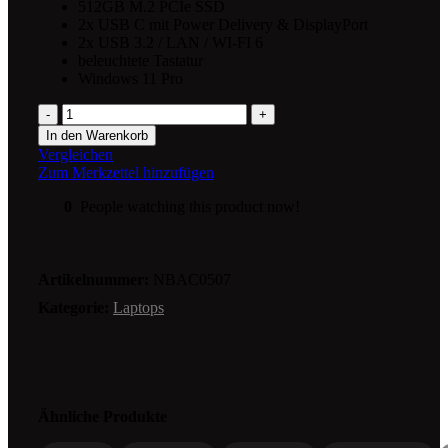
512GB M.2 PCIe SSD
2x USB C mit Power Delivery & DisplayPort
2x USB 3.2 / LAN / WI-FI 6
beleuchtete Tastatur
Windows 11 Pro
In den Warenkorb
Vergleichen
Zum Merkzettel hinzufügen
0
People watching this product now!
Artikelnummer:
NBAC0507
Kategorie:
Laptops
Ähnliche Produkte