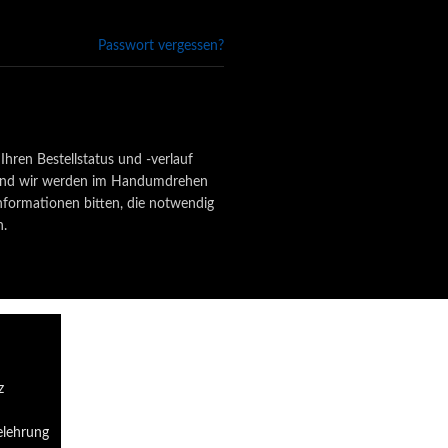
Passwort vergessen?
Ihren Bestellstatus und -verlauf
s, und wir werden im Handumdrehen
nformationen bitten, die notwendig
n.
z
elehrung