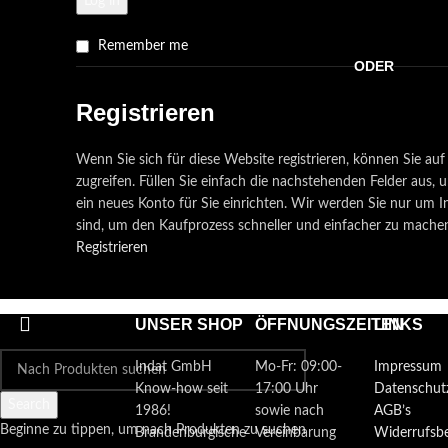
Log in
Remember me
ODER
Registrieren
Wenn Sie sich für diese Website registrieren, können Sie auf 
zugreifen. Füllen Sie einfach die nachstehenden Felder au
ein neues Konto für Sie einrichten. Wir werden Sie nur um I
sind, um den Kaufprozess schneller und einfacher zu mache
Registrieren
Shop
UNSER SHOP
ÖFFNUNGSZEITEN
LINKS
Merkzettel
Warenkorb
Indat GmbH
Mo-Fr: 09:00-
Impressum
Mein Konto
Know-how seit
17:00 Uhr
Datenschut
Search
1986!
sowie nach
AGB’s
Beginne zu tippen, um nach Produkten zu suchen
Brandenburgische
Vereinbarung
Widerrufsb