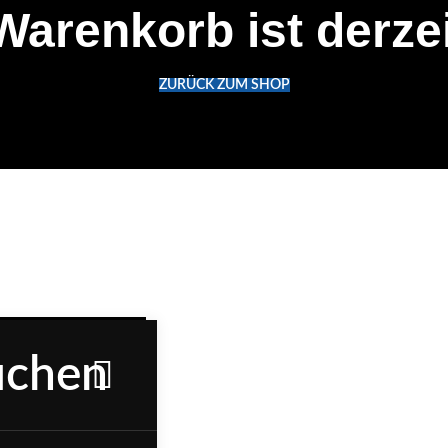
Warenkorb ist derzeit
ZURÜCK ZUM SHOP
INKS
mpressum
atenschutz
GB’s
iderrufsbelehrung