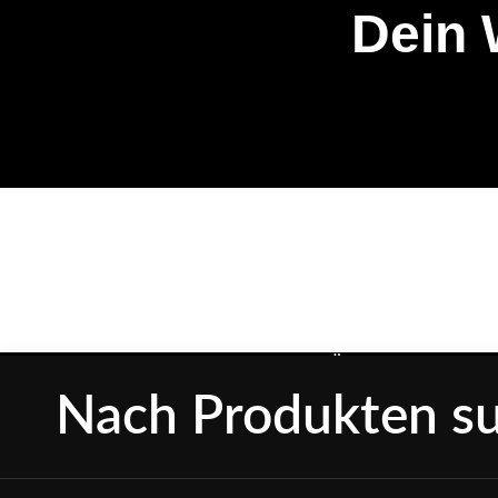
Dein 
UNSER SHOP
ÖFFNUNGSZEITEN
L
Indat GmbH
Mo-Fr: 09:00-17:00
I
Know-how seit 1986!
Uhr
D
Brandenburgische Str.
sowie nach
A
37
Vereinbarung
W