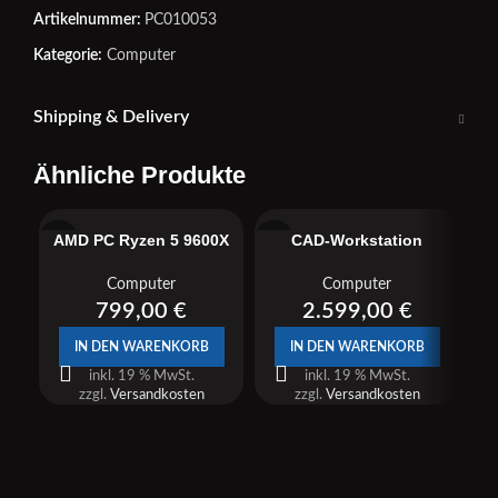
Artikelnummer:
PC010053
Kategorie:
Computer
Shipping & Delivery
Ähnliche Produkte
AMD PC Ryzen 5 9600X
CAD-Workstation
I
16GB / 1TB SSD
Wolkenkratzer
Computer
Computer
799,00
€
2.599,00
€
IN DEN WARENKORB
IN DEN WARENKORB
inkl. 19 % MwSt.
inkl. 19 % MwSt.
zzgl.
Versandkosten
zzgl.
Versandkosten